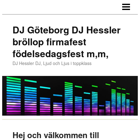
HEM
REFERENSER
DJ Göteborg DJ Hessler
MUSIKEN
bröllop firmafest
MUSIK
födelsedagsfest m,m,
MEDIA
DJ Hessler DJ, Ljud och Ljus i toppklass
LJUD & LJUS
PRISER
KONTAKT
LÄNKAR
GÄSTBOK/BLOGG
Hej och välkommen till