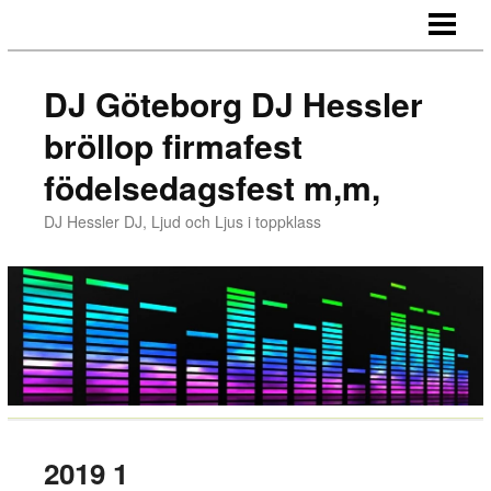
HEM
REFERENSER
DJ Göteborg DJ Hessler
MUSIKEN
bröllop firmafest
MUSIK
födelsedagsfest m,m,
MEDIA
DJ Hessler DJ, Ljud och Ljus i toppklass
LJUD & LJUS
PRISER
KONTAKT
LÄNKAR
GÄSTBOK/BLOGG
2019 1