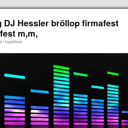
 DJ Hessler bröllop firmafest
fest m,m,
s i toppklass