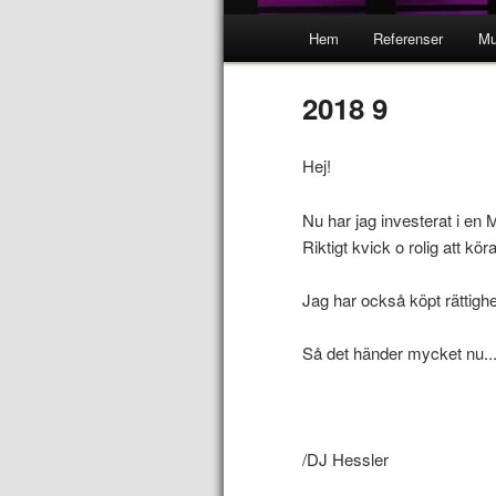
Hem
Referenser
Mu
2018 9
Hej!
Nu har jag investerat i en 
Riktigt kvick o rolig att köra
Jag har också köpt rättigh
Så det händer mycket nu...
/DJ Hessler