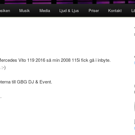
siken
Musik
Media
Ljud & Ljus
Priser
Kontakt
L
Mercedes Vito 119 2016 så min 2008 115i fick gå i inbyte.
 :-)
eterna till GBG DJ & Event.
.