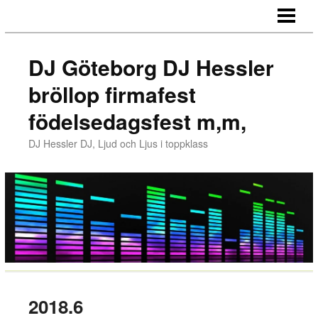
HEM
REFERENSER
DJ Göteborg DJ Hessler
MUSIKEN
bröllop firmafest
MUSIK
födelsedagsfest m,m,
MEDIA
DJ Hessler DJ, Ljud och Ljus i toppklass
LJUD & LJUS
PRISER
KONTAKT
LÄNKAR
GÄSTBOK/BLOGG
2018.6