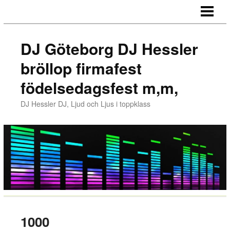
HEM
REFERENSER
DJ Göteborg DJ Hessler
MUSIKEN
bröllop firmafest
MUSIK
födelsedagsfest m,m,
MEDIA
DJ Hessler DJ, Ljud och Ljus i toppklass
LJUD & LJUS
PRISER
KONTAKT
LÄNKAR
GÄSTBOK/BLOGG
1000