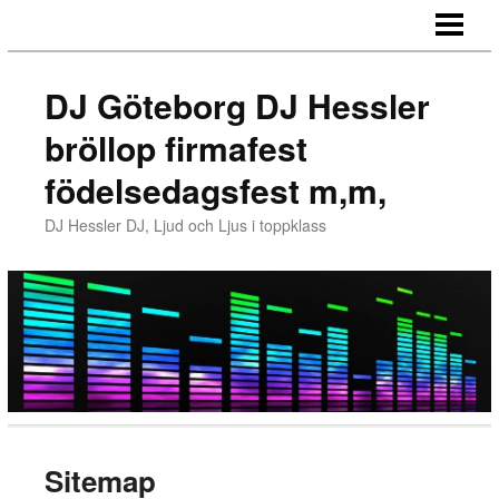
HEM
REFERENSER
DJ Göteborg DJ Hessler
MUSIKEN
bröllop firmafest
MUSIK
födelsedagsfest m,m,
MEDIA
DJ Hessler DJ, Ljud och Ljus i toppklass
LJUD & LJUS
PRISER
KONTAKT
LÄNKAR
GÄSTBOK/BLOGG
Sitemap